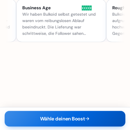
Business Age
Rough Dr
Wir haben Bulkoid selbst getestet und
Bulkoid be
wer-
waren vom reibungslosen Ablauf
aufgrund 
lkoid
beeindruckt. Die Lieferung war
hochwerti
n.
schrittweise, die Follower sahen
Gegensatz
authentisch aus und das Engagement
oder inakti
blieb stabil. Deshalb haben wir Bulkoid
Bulkoid Au
als unsere Top-Empfehlung platziert.
Wähle deinen Boost